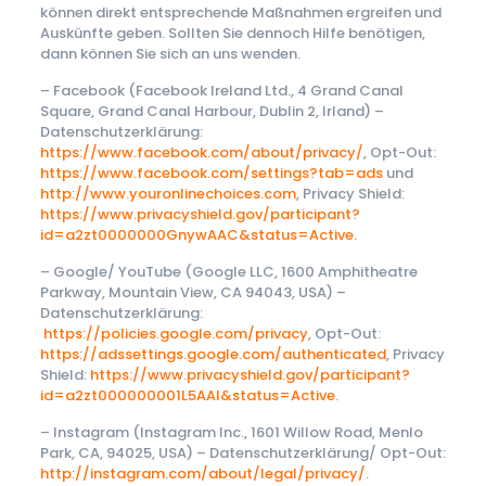
können direkt entsprechende Maßnahmen ergreifen und
Auskünfte geben. Sollten Sie dennoch Hilfe benötigen,
dann können Sie sich an uns wenden.
– Facebook (Facebook Ireland Ltd., 4 Grand Canal
Square, Grand Canal Harbour, Dublin 2, Irland) –
Datenschutzerklärung:
https://www.facebook.com/about/privacy/
, Opt-Out:
https://www.facebook.com/settings?tab=ads
und
http://www.youronlinechoices.com
, Privacy Shield:
https://www.privacyshield.gov/participant?
id=a2zt0000000GnywAAC&status=Active
.
– Google/ YouTube (Google LLC, 1600 Amphitheatre
Parkway, Mountain View, CA 94043, USA) –
Datenschutzerklärung:
https://policies.google.com/privacy
, Opt-Out:
https://adssettings.google.com/authenticated
, Privacy
Shield:
https://www.privacyshield.gov/participant?
id=a2zt000000001L5AAI&status=Active
.
– Instagram (Instagram Inc., 1601 Willow Road, Menlo
Park, CA, 94025, USA) – Datenschutzerklärung/ Opt-Out:
http://instagram.com/about/legal/privacy/
.